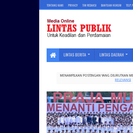
TENTANG KAMI
PRIVACY
TIM REDAKSI
BANTUAN HUKUM
TELP,
LINTAS BERITA
LINTAS DAERAH
MENAMPILKAN POSTINGAN YANG DIURUTKAN M
RELEVANSI