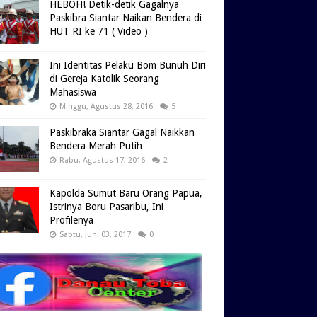
HEBOH! Detik-detik Gagalnya
Paskibra Siantar Naikan Bendera di
HUT RI ke 71 ( Video )
Ini Identitas Pelaku Bom Bunuh Diri
di Gereja Katolik Seorang
Mahasiswa
Minggu, Agustus 28, 2016
5
Paskibraka Siantar Gagal Naikkan
Bendera Merah Putih
Rabu, Agustus 17, 2016
2
Kapolda Sumut Baru Orang Papua,
Istrinya Boru Pasaribu, Ini
Profilenya
Sabtu, Juni 03, 2017
0