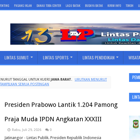
 PENTING
PASANG IKLAN
DANAU TOBA CENTER
LAGU BATAK
BUDAYA BATAK
KIRIM INFO
TOKOH
L
LINTAS SUMUT
LINTAS SPORTS
LINTAS PENDIDIKAN
WISAT
PEM
ENURUT TANGGAL UNTUK KUERI
JAWA BARAT
.
URUTKAN MENURUT
TAMPILKAN SEMUA POSTINGAN
LINT
Presiden Prabowo Lantik 1.204 Pamong
Praja Muda IPDN Angkatan XXXIII
Rabu, Juli 29, 2026
0
Jatinangor - Lintas Publik. Presiden Republik Indonesia