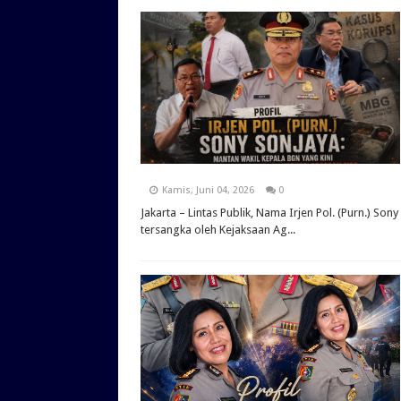
Kamis, Juni 04, 2026
0
Jakarta – Lintas Publik, Nama Irjen Pol. (Purn.) So
tersangka oleh Kejaksaan Ag...