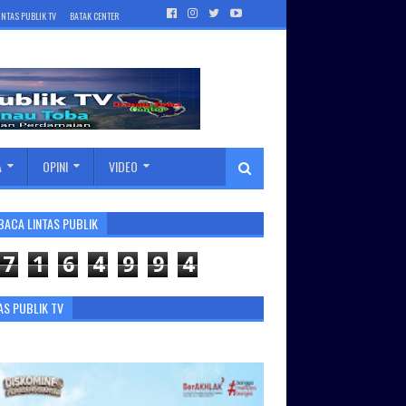
INTAS PUBLIK TV
BATAK CENTER
A
OPINI
VIDEO
BACA LINTAS PUBLIK
7
1
6
4
9
9
4
AS PUBLIK TV