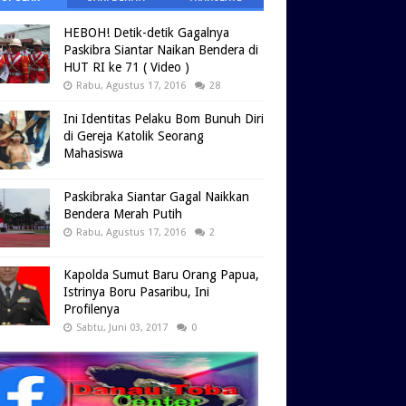
HEBOH! Detik-detik Gagalnya
Paskibra Siantar Naikan Bendera di
HUT RI ke 71 ( Video )
Rabu, Agustus 17, 2016
28
Ini Identitas Pelaku Bom Bunuh Diri
di Gereja Katolik Seorang
Mahasiswa
Paskibraka Siantar Gagal Naikkan
Bendera Merah Putih
Rabu, Agustus 17, 2016
2
Kapolda Sumut Baru Orang Papua,
Istrinya Boru Pasaribu, Ini
Profilenya
Sabtu, Juni 03, 2017
0