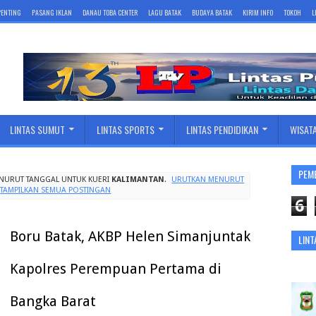
 PENTING
PASANG IKLAN
DANAU TOBA CENTER
LAGU BATAK
BUDAYA BATAK
KIRIM INFO
TOKOH
L
LINTAS SUMUT
LINTAS SPORTS
LINTAS PENDIDIKAN
WISAT
PEM
NURUT TANGGAL UNTUK KUERI
KALIMANTAN
.
URUTKAN MENURUT
TAMPILKAN SEMUA POSTINGAN
6
Boru Batak, AKBP Helen Simanjuntak
LINT
Kapolres Perempuan Pertama di
Bangka Barat