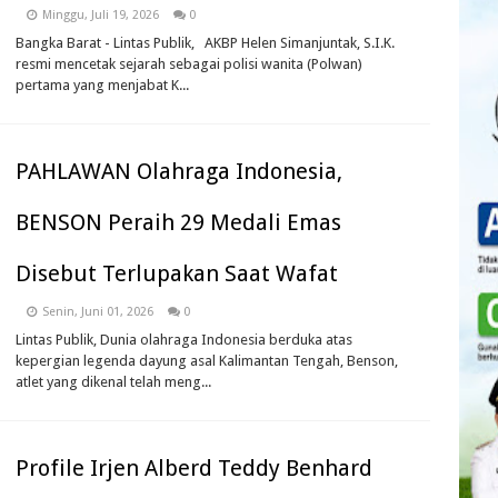
Minggu, Juli 19, 2026
0
Bangka Barat - Lintas Publik, AKBP Helen Simanjuntak, S.I.K.
resmi mencetak sejarah sebagai polisi wanita (Polwan)
pertama yang menjabat K...
PAHLAWAN Olahraga Indonesia,
BENSON Peraih 29 Medali Emas
Disebut Terlupakan Saat Wafat
Senin, Juni 01, 2026
0
Lintas Publik, Dunia olahraga Indonesia berduka atas
kepergian legenda dayung asal Kalimantan Tengah, Benson,
atlet yang dikenal telah meng...
Profile Irjen Alberd Teddy Benhard