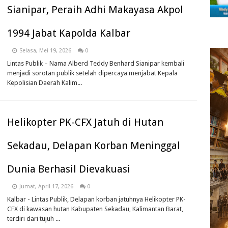
Sianipar, Peraih Adhi Makayasa Akpol
1994 Jabat Kapolda Kalbar
Selasa, Mei 19, 2026
0
Lintas Publik – Nama Alberd Teddy Benhard Sianipar kembali
menjadi sorotan publik setelah dipercaya menjabat Kepala
Kepolisian Daerah Kalim...
Helikopter PK-CFX Jatuh di Hutan
Sekadau, Delapan Korban Meninggal
Dunia Berhasil Dievakuasi
Jumat, April 17, 2026
0
Kalbar - Lintas Publik, Delapan korban jatuhnya Helikopter PK-
CFX di kawasan hutan Kabupaten Sekadau, Kalimantan Barat,
terdiri dari tujuh ...