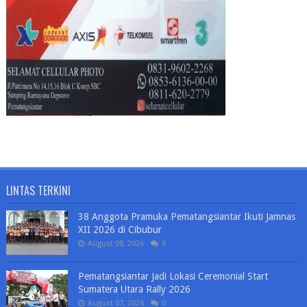
LINTAS TERKINI
38 Anggota Pramuka Pematangsiantar Ikuti Jamnas
XII 2026 di Cibubur
August 08, 2026
0
Pematangsiantar Jadi Lokasi Ceremonial Start
Sumatera Utara Rally 2026
August 07, 2026
0