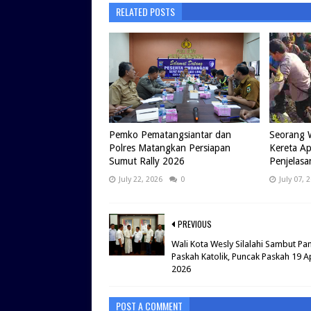
RELATED POSTS
Pemko Pematangsiantar dan
Seorang 
Polres Matangkan Persiapan
Kereta Ap
Sumut Rally 2026
Penjelasan
July 22, 2026
0
July 07, 
PREVIOUS
Wali Kota Wesly Silalahi Sambut Pan
Paskah Katolik, Puncak Paskah 19 Ap
2026
POST A COMMENT