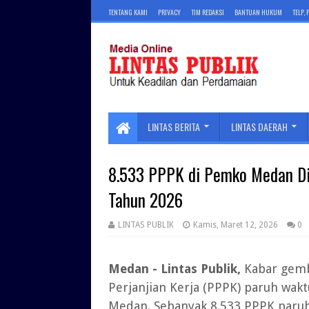
TENTANG KAMI
PRIVACY
TIM REDAKSI
BANTUAN HUKUM
TELP,
LINTAS BERITA
LINTAS DAERAH
8.533 PPPK di Pemko Medan Di
Tahun 2026
LINTAS PUBLIK
Kamis, Maret 12, 2026
0
Medan - Lintas Publik,
Kabar gemb
Perjanjian Kerja (PPPK) paruh wak
Medan. Sebanyak 8.533 PPPK paru