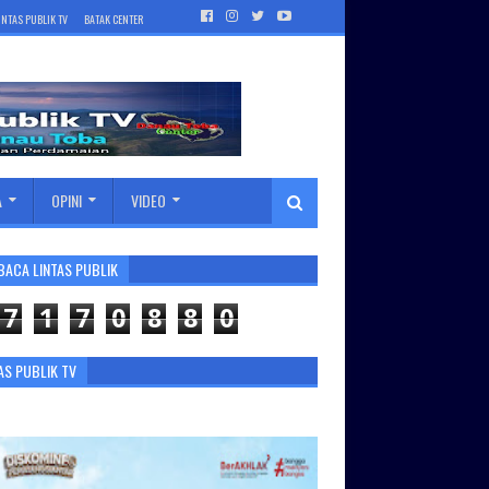
INTAS PUBLIK TV
BATAK CENTER
A
OPINI
VIDEO
BACA LINTAS PUBLIK
7
1
7
0
8
8
0
AS PUBLIK TV