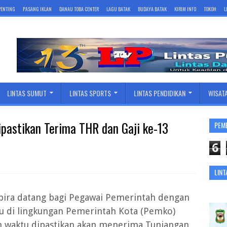
 PENTING
PASANG IKLAN
DANAU TOBA CENTER
LAGU BATAK
BUDAYA BATAK
KIRIM INFO
TOKOH
L
LINTAS SUMUT
LINTAS SPORTS
LINTAS PENDIDIKAN
WISAT
pastikan Terima THR dan Gaji ke-13
PEM
6
LINT
ira datang bagi Pegawai Pemerintah dengan
tu di lingkungan Pemerintah Kota (Pemko)
h waktu dipastikan akan menerima Tunjangan