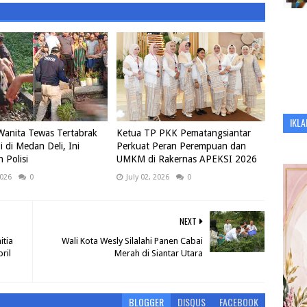
IKLA
Wanita Tewas Tertabrak
Ketua TP PKK Pematangsiantar
i di Medan Deli, Ini
Perkuat Peran Perempuan dan
 Polisi
UMKM di Rakernas APEKSI 2026
2026
0
July 02, 2026
0
NEXT
itia
Wali Kota Wesly Silalahi Panen Cabai
ril
Merah di Siantar Utara
BLOGGER
DISQUS
FACEBOOK