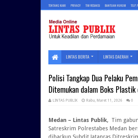
TENTANG KAMI
PRIVACY
TIM REDAKSI
BANTUAN HUKUM
TELP,
LINTAS BERITA
LINTAS DAERAH
Polisi Tangkap Dua Pelaku Pe
Ditemukan dalam Boks Plastik
LINTAS PUBLIK
Rabu, Maret 11, 2026
0
Medan – Lintas Publik,
Tim gabung
Satreskrim Polrestabes Medan ber
dibackup Subdit Jatanras Ditreskr