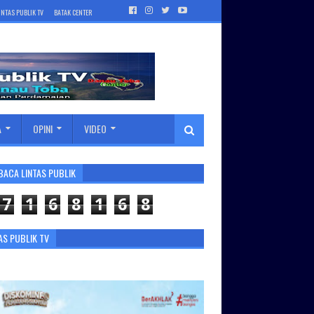
INTAS PUBLIK TV
BATAK CENTER
A
OPINI
VIDEO
BACA LINTAS PUBLIK
7
1
6
8
1
6
8
AS PUBLIK TV