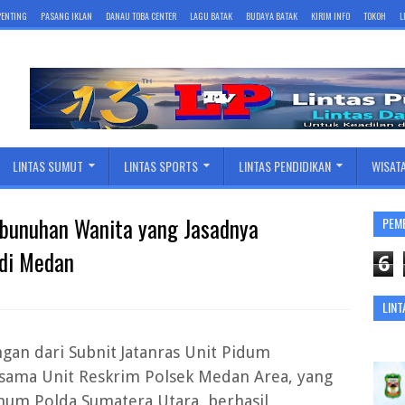
 PENTING
PASANG IKLAN
DANAU TOBA CENTER
LAGU BATAK
BUDAYA BATAK
KIRIM INFO
TOKOH
L
LINTAS SUMUT
LINTAS SPORTS
LINTAS PENDIDIKAN
WISAT
mbunuhan Wanita yang Jasadnya
PEM
 di Medan
6
LINT
an dari Subnit Jatanras Unit Pidum
sama Unit Reskrim Polsek Medan Area, yang
imum Polda Sumatera Utara, berhasil