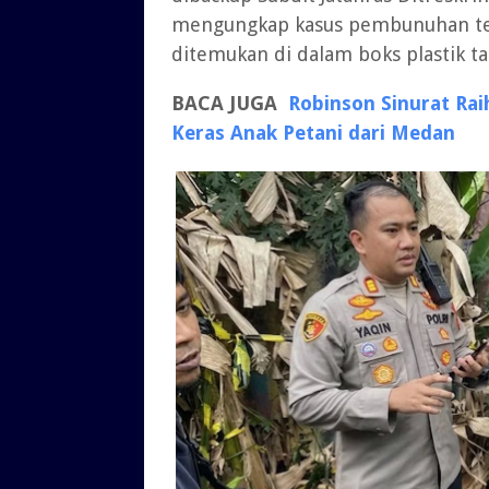
mengungkap kasus pembunuhan ter
ditemukan di dalam boks plastik t
BACA JUGA
Robinson Sinurat Rai
Keras Anak Petani dari Medan