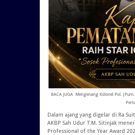
BACA JUGA Mengenang Kolonel Pol. (Purn.) 
Pert
Dalam ajang yang digelar di Ra Suit
AKBP Sah Udur T.M. Sitinjak mener
Professional of the Year Award 20