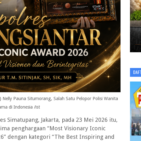
DAF
Nelly Pauna Situmorang, Salah Satu Pelopor Polisi Wanita
ama di Indonesia /ist
es Simatupang, Jakarta, pada 23 Mei 2026 itu,
ima penghargaan “Most Visionary Iconic
26” dengan kategori “The Best Inspiring and