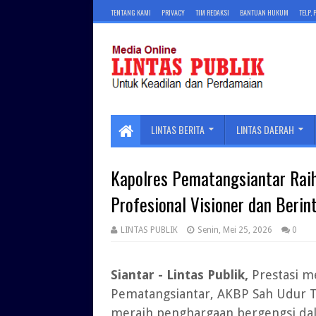
TENTANG KAMI
PRIVACY
TIM REDAKSI
BANTUAN HUKUM
TELP,
LINTAS BERITA
LINTAS DAERAH
Kapolres Pematangsiantar Raih
Profesional Visioner dan Berin
LINTAS PUBLIK
Senin, Mei 25, 2026
0
Siantar - Lintas Publik,
Prestasi 
Pematangsiantar, AKBP Sah Udur T.M.
meraih penghargaan bergengsi dal