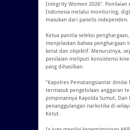
Integrity Women 2026”. Penilaian d
Indonesia melalui monitoring, digi
masukan dari panelis independen.
Ketua panitia seleksi penghargaan, D
menjelaskan bahwa penghargaan ter
ketat dan objektif. Menurutnya, s
penilaian meliputi konsistensi kin
yang dihasilkan.
“Kapolres Pematangsiantar dinilai
termasuk pengelolaan anggaran ter
pimpinannya Kapolda Sumut, Dan k
penanggulangan narkotika di wilay
Ketut.
Ia juga menilai kepemimpinan AK