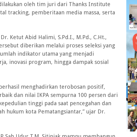
ilakukan oleh tim juri dari Thanks Institute
tal tracking, pemberitaan media massa, serta
r. Ketut Abid Halimi, S.Pd.I., M.Pd., C.Ht.,
sebut diberikan melalui proses seleksi yang
ejumlah indikator utama yang menjadi
erja, inovasi program, hingga dampak sosial
 berhasil menghadirkan terobosan positif,
baik dan nilai IKPA sempurna 100 persen dari
epedulian tinggi pada saat pencegahan dan
ah hukum kota Pematangsiantar,” ujar Dr.
BP Sah Udur T.M. Sitinjak mampu membangun