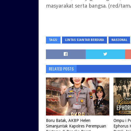
masyarakat serta bangsa. (red/ta
TAGS:
LINTAS SIANTAR BERDUKA
NASIONAL
RELATED POSTS
Boru Batak, AKBP Helen
Ompu i Pd
Simanjuntak Kapolres Perempuan
Ephorus 