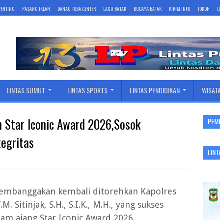
 PENTING
PASANG IKLAN
DANAU TOBA CENTER
LAGU BATAK
BUDAYA BATAK
KIRIM INFO
TOKOH
L
LINTAS SUMUT
LINTAS SPORTS
LINTAS PENDIDIKAN
WISAT
 Star Iconic Award 2026,Sosok
PEM
tegritas
LINT
membanggakan kembali ditorehkan Kapolres
 Sitinjak, S.H., S.I.K., M.H., yang sukses
am ajang Star Iconic Award 2026.