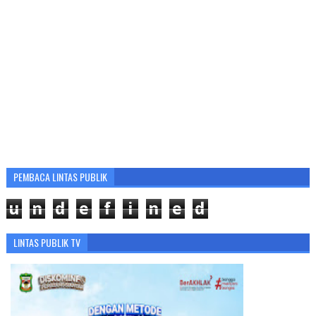
PEMBACA LINTAS PUBLIK
u
n
d
e
f
i
n
e
d
LINTAS PUBLIK TV