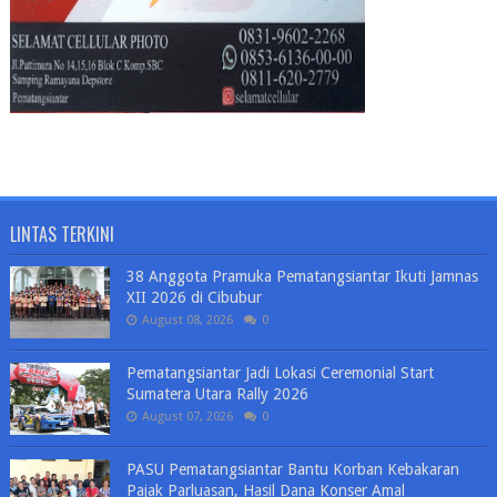
LINTAS TERKINI
38 Anggota Pramuka Pematangsiantar Ikuti Jamnas
XII 2026 di Cibubur
August 08, 2026
0
Pematangsiantar Jadi Lokasi Ceremonial Start
Sumatera Utara Rally 2026
August 07, 2026
0
PASU Pematangsiantar Bantu Korban Kebakaran
Pajak Parluasan, Hasil Dana Konser Amal