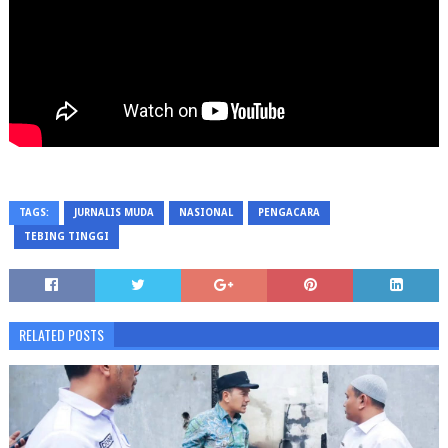
TAGS:
JURNALIS MUDA
NASIONAL
PENGACARA
TEBING TINGGI
RELATED POSTS