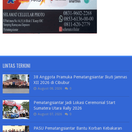
LINTAS TERKINI
38 Anggota Pramuka Pematangsiantar Ikuti Jamnas
XII 2026 di Cibubur
August 08, 2026
0
Pematangsiantar Jadi Lokasi Ceremonial Start
Sumatera Utara Rally 2026
August 07, 2026
0
PASU Pematangsiantar Bantu Korban Kebakaran