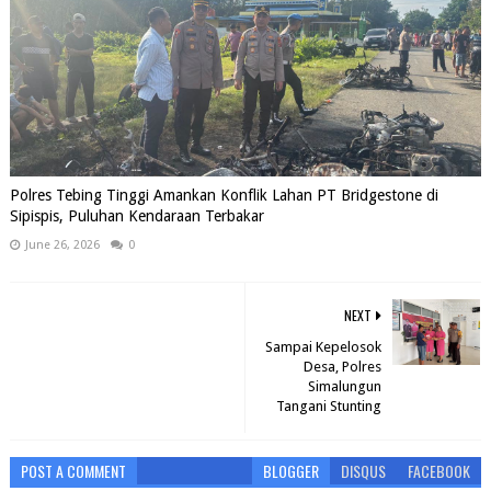
Polres Tebing Tinggi Amankan Konflik Lahan PT Bridgestone di
Sipispis, Puluhan Kendaraan Terbakar
June 26, 2026
0
NEXT
Sampai Kepelosok
Desa, Polres
Simalungun
Tangani Stunting
POST A COMMENT
BLOGGER
DISQUS
FACEBOOK