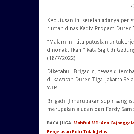
I
Keputusan ini setelah adanya peri
rumah dinas Kadiv Propam Duren Ti
"Malam ini kita putuskan untuk Ir
dinonaktifkan," kata Sigit di Gedun
(18/7/2022).
Diketahui, Brigadir J tewas ditem
di kawasan Duren Tiga, Jakarta Sela
WIB.
Brigadir J merupakan sopir sang is
merupakan ajudan dari Ferdy Sam
BACA JUGA
Mahfud MD: Ada Kejanggal
Penjelasan Polri Tidak Jelas