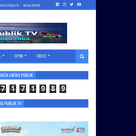
INTAS PUBLIK TV
BATAK CENTER
A
OPINI
VIDEO
BACA LINTAS PUBLIK
7
1
7
1
9
8
9
AS PUBLIK TV