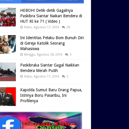
HEBOH! Detik-detik Gagalnya
Paskibra Siantar Naikan Bendera di
HUT RI ke 71 ( Video )
Rabu, Agustus 17, 2016
28
Ini Identitas Pelaku Bom Bunuh Diri
di Gereja Katolik Seorang
Mahasiswa
Minggu, Agustus 28, 2016
5
Paskibraka Siantar Gagal Naikkan
Bendera Merah Putih
Rabu, Agustus 17, 2016
2
Kapolda Sumut Baru Orang Papua,
Istrinya Boru Pasaribu, Ini
Profilenya