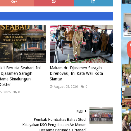
it Berusia Seabad, Ini
Makam dr. Djasamen Saragih
 Djasamen Saragih
Direnovasi, Ini Kata Wali Kota
rtama Simalungun
Siantar
Dokter
August 05, 2026
0
5, 2026
0
NEXT
Pemkab Humbahas Bahas Studi
Kelayakan KSO Pengelolaan Air Minum
Bersama Perumda Tirtanadi