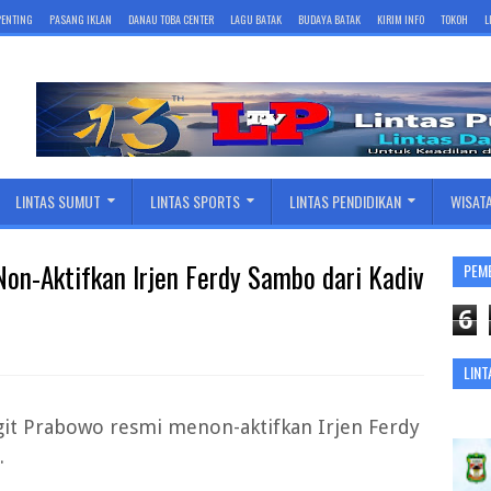
 PENTING
PASANG IKLAN
DANAU TOBA CENTER
LAGU BATAK
BUDAYA BATAK
KIRIM INFO
TOKOH
L
LINTAS SUMUT
LINTAS SPORTS
LINTAS PENDIDIKAN
WISAT
on-Aktifkan Irjen Ferdy Sambo dari Kadiv
PEM
6
LINT
igit Prabowo resmi menon-aktifkan Irjen Ferdy
.