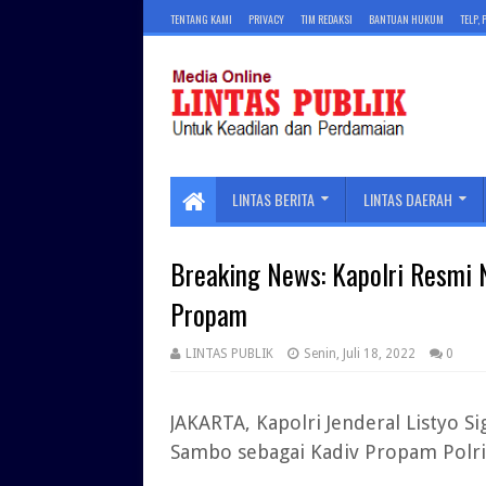
TENTANG KAMI
PRIVACY
TIM REDAKSI
BANTUAN HUKUM
TELP,
LINTAS BERITA
LINTAS DAERAH
Breaking News: Kapolri Resmi N
Propam
LINTAS PUBLIK
Senin, Juli 18, 2022
0
JAKARTA, Kapolri Jenderal Listyo S
Sambo sebagai Kadiv Propam Polri