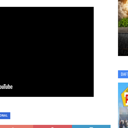
DAF
ONAL