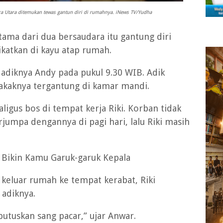
ra Utara ditemukan tewas gantun diri di rumahnya. iNews TV/Yudha
ma dari dua bersaudara itu gantung diri
katkan di kayu atap rumah.
 adiknya Andy pada pukul 9.30 WIB. Adik
kakaknya tergantung di kamar mandi.
igus bos di tempat kerja Riki. Korban tidak
jumpa dengannya di pagi hari, lalu Riki masih
i Bikin Kamu Garuk-garuk Kepala
 keluar rumah ke tempat kerabat, Riki
 adiknya.
putuskan sang pacar,” ujar Anwar.