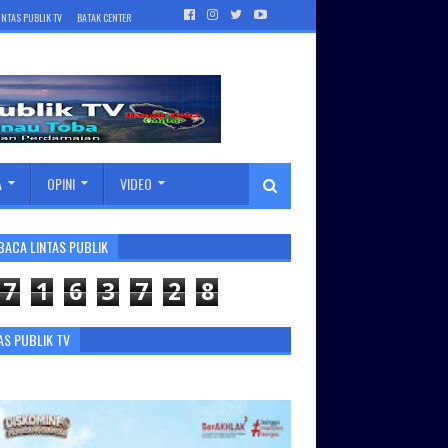
INTAS PUBLIK TV
BATAK CENTER
A
OPINI
VIDEO
BACA LINTAS PUBLIK
7
1
6
3
7
2
8
AS PUBLIK TV