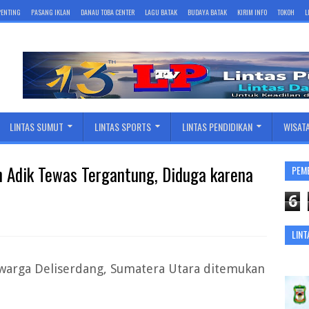
 PENTING
PASANG IKLAN
DANAU TOBA CENTER
LAGU BATAK
BUDAYA BATAK
KIRIM INFO
TOKOH
L
LINTAS SUMUT
LINTAS SPORTS
LINTAS PENDIDIKAN
WISAT
 Adik Tewas Tergantung, Diduga karena
PEM
6
LINT
warga Deliserdang, Sumatera Utara ditemukan