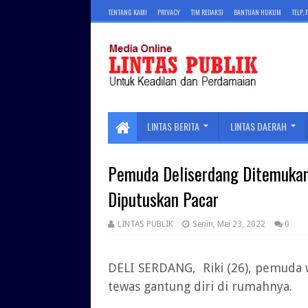
TENTANG KAMI
PRIVACY
TIM REDAKSI
BANTUAN HUKUM
TELP,
LINTAS BERITA
LINTAS DAERAH
Pemuda Deliserdang Ditemukan
Diputuskan Pacar
LINTAS PUBLIK
Senin, Mei 23, 2022
0
DELI SERDANG, Riki (26), pemuda 
tewas gantung diri di rumahnya.