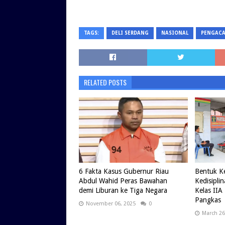
TAGS:
DELI SERDANG
NASIONAL
PENGAC
RELATED POSTS
6 Fakta Kasus Gubernur Riau
Bentuk K
Abdul Wahid Peras Bawahan
Kedisipli
demi Liburan ke Tiga Negara
Kelas IIA
Pangkas
November 06, 2025
0
March 26