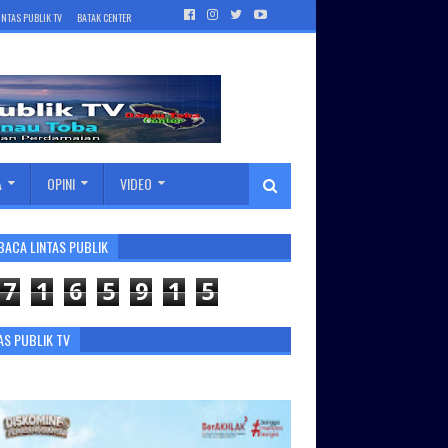
INTAS PUBLIK TV
BATAK CENTER
A
OPINI
VIDEO
BACA LINTAS PUBLIK
7
1
6
5
9
1
5
AS PUBLIK TV