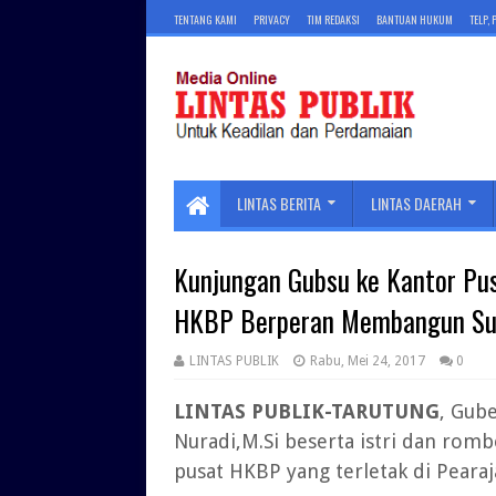
TENTANG KAMI
PRIVACY
TIM REDAKSI
BANTUAN HUKUM
TELP,
LINTAS BERITA
LINTAS DAERAH
Kunjungan Gubsu ke Kantor Pusa
HKBP Berperan Membangun Su
LINTAS PUBLIK
Rabu, Mei 24, 2017
0
LINTAS PUBLIK-TARUTUNG
, Gub
Nuradi,M.Si beserta istri dan rom
pusat HKBP yang terletak di Pearaj