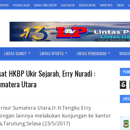
 PENTING
PASANG IKLAN
DANAU TOBA CENTER
LAGU BATAK
BUDAYA BATAK
KIRIM INFO
TOKOH
L
LINTAS SUMUT
LINTAS SPORTS
LINTAS PENDIDIKAN
WISAT
t HKBP Ukir Sejarah, Erry Nuradi :
PEM
matera Utara
6
LINT
ernur Sumatera Utara,Ir.H.Tengku Erry
bongan lainnya melakukan kunjungan ke kantor
a,Tarutung,Selasa (23/5/2017)