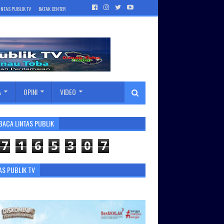
INTAS PUBLIK TV
BATAK CENTER
A
OPINI
VIDEO
BACA LINTAS PUBLIK
7
1
6
5
3
0
7
AS PUBLIK TV