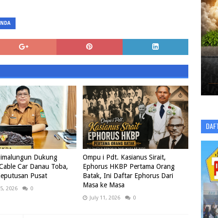
ANDA
DAF
imalungun Dukung
Ompu i Pdt. Kasianus Sirait,
 Cable Car Danau Toba,
Ephorus HKBP Pertama Orang
eputusan Pusat
Batak, Ini Daftar Ephorus Dari
Masa ke Masa
5, 2026
0
July 11, 2026
0