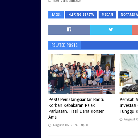
Sumber : tribunmedan
TAGS:
KLIPING BERITA
MEDAN
NOTARIS 
RELATED POSTS
PASU Pematangsiantar Bantu
Pemkab S
Korban Kebakaran Pajak
Investasi
Parluasan, Hasil Dana Konser
Tunggu K
Amal
August 0
August 06, 2026
0