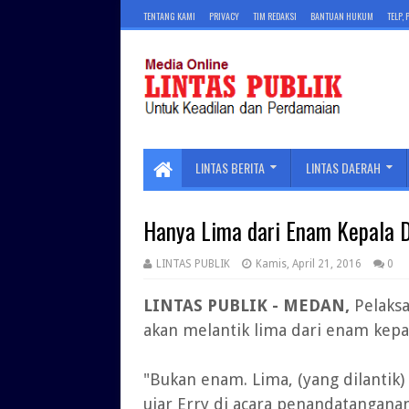
TENTANG KAMI
PRIVACY
TIM REDAKSI
BANTUAN HUKUM
TELP,
LINTAS BERITA
LINTAS DAERAH
Hanya Lima dari Enam Kepala Da
LINTAS PUBLIK
Kamis, April 21, 2016
0
LINTAS PUBLIK - MEDAN,
Pelaksa
akan melantik lima dari enam kepala
"Bukan enam. Lima, (yang dilantik) 
ujar Erry di acara penandatangan