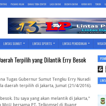
 PENTING
PASANG IKLAN
DANAU TOBA CENTER
LAGU BATAK
BUDAYA BATAK
KIRIM INFO
TOKOH
L
LINTAS SUMUT
LINTAS SPORTS
LINTAS PENDIDIKAN
WISAT
erah Terpilih yang Dilantik Erry Besok
PEM
6
na Tugas Gubernur Sumut Tengku Erry Nuradi
LINT
 daerah terpilih di Jakarta, Jumat (21/4/2016).
besok. Itu saya yang akan melantik di Jakarta,"
an MoU bersama PT. Telkomsel di Ruang