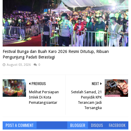
Festival Bunga dan Buah Karo 2026 Resmi Ditutup, Ribuan
Pengunjung Padati Berastagi
August 03, 2026
0
PREVIOUS
NEXT
Melihat Persiapan
Setelah Samad, 21
Imlek Di Kota
Penyidik KPK
Pematangsiantar
Terancam Jadi
Tersangka
POST A COMMENT
BLOGGER
DISQUS
FACEBOOK