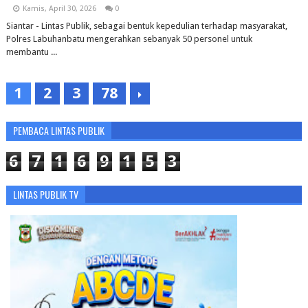
Kamis, April 30, 2026
0
Siantar - Lintas Publik, sebagai bentuk kepedulian terhadap masyarakat,
Polres Labuhanbatu mengerahkan sebanyak 50 personel untuk
membantu ...
1
2
3
78
PEMBACA LINTAS PUBLIK
6
7
1
6
9
1
5
3
LINTAS PUBLIK TV