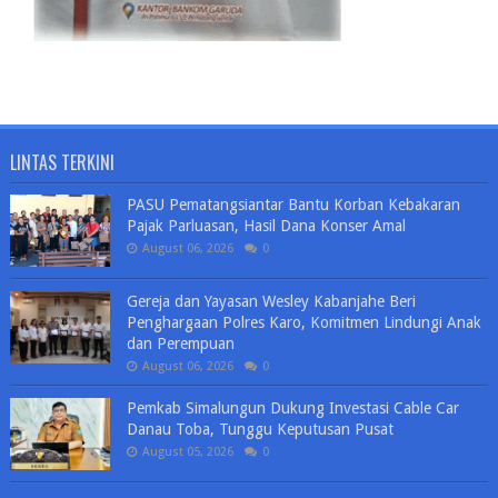
LINTAS TERKINI
PASU Pematangsiantar Bantu Korban Kebakaran
Pajak Parluasan, Hasil Dana Konser Amal
August 06, 2026
0
Gereja dan Yayasan Wesley Kabanjahe Beri
Penghargaan Polres Karo, Komitmen Lindungi Anak
dan Perempuan
August 06, 2026
0
Pemkab Simalungun Dukung Investasi Cable Car
Danau Toba, Tunggu Keputusan Pusat
August 05, 2026
0