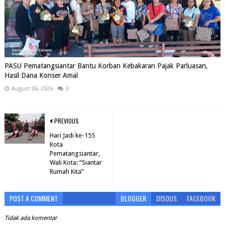
PASU Pematangsiantar Bantu Korban Kebakaran Pajak Parluasan,
Hasil Dana Konser Amal
August 06, 2026
0
PREVIOUS
Hari Jadi ke-155
Kota
Pematangsiantar,
Wali Kota: “Siantar
Rumah Kita”
POST A COMMENT
BLOGGER
DISQUS
FACEBOOK
Tidak ada komentar