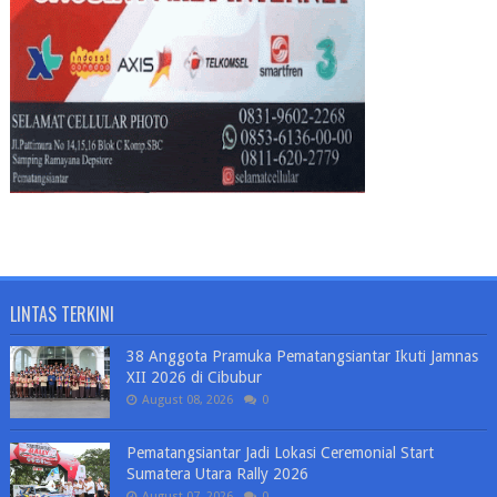
LINTAS TERKINI
38 Anggota Pramuka Pematangsiantar Ikuti Jamnas
XII 2026 di Cibubur
August 08, 2026
0
Pematangsiantar Jadi Lokasi Ceremonial Start
Sumatera Utara Rally 2026
August 07, 2026
0