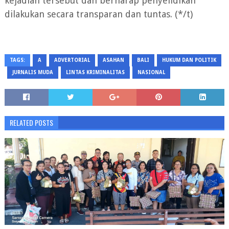
kejadian tersebut dan berharap penyelidikan
dilakukan secara transparan dan tuntas. (*/t)
TAGS:
A
ADVERTORIAL
ASAHAN
BALI
HUKUM DAN POLITIK
JURNALIS MUDA
LINTAS KRIMINALITAS
NASIONAL
RELATED POSTS