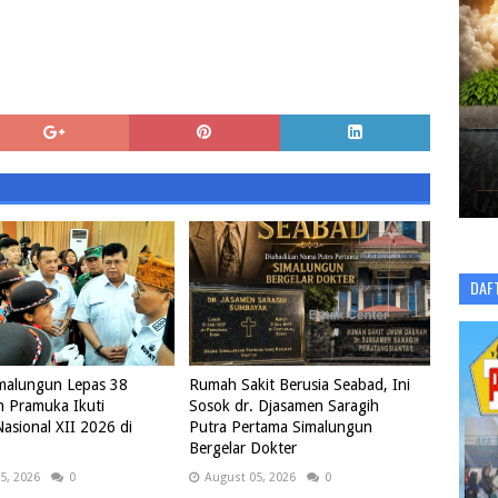
DAF
imalungun Lepas 38
Rumah Sakit Berusia Seabad, Ini
 Pramuka Ikuti
Sosok dr. Djasamen Saragih
asional XII 2026 di
Putra Pertama Simalungun
Bergelar Dokter
5, 2026
0
August 05, 2026
0