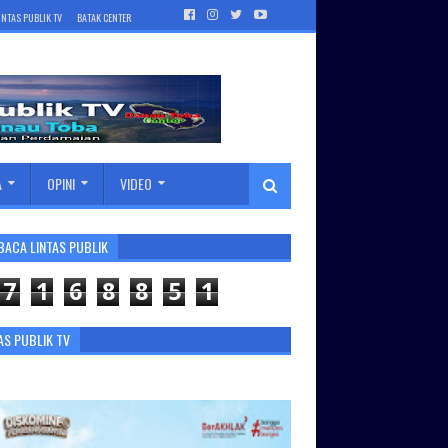
INTAS PUBLIK TV
BATAK CENTER
A
OPINI
VIDEO
BACA LINTAS PUBLIK
7
1
6
8
8
5
1
AS PUBLIK TV