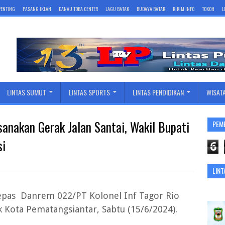
 PENTING
PASANG IKLAN
DANAU TOBA CENTER
LAGU BATAK
BUDAYA BATAK
KIRIM INFO
TOKOH
L
LINTAS SUMUT
LINTAS SPORTS
LINTAS PENDIDIKAN
WISAT
nakan Gerak Jalan Santai, Wakil Bupati
PEM
si
6
LINT
ilepas Danrem 022/PT Kolonel Inf Tagor Rio
 Kota Pematangsiantar, Sabtu (15/6/2024).