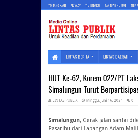
TENTANG KAMI
PRIVACY
TIM REDAKSI
BANTUAN HUKUM
TELP,
LINTAS BERITA
LINTAS DAERAH
HUT Ke-62, Korem 022/PT Laksa
Simalungun Turut Berpartisipa
LINTAS PUBLIK
Minggu, Juni 16, 2024
0
Simalungun,
Gerak jalan santai d
Pasaribu dari Lapangan Adam Malik