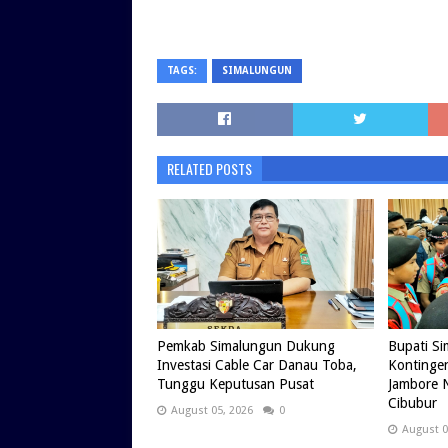
TAGS:
SIMALUNGUN
RELATED POSTS
Pemkab Simalungun Dukung
Bupati S
Investasi Cable Car Danau Toba,
Kontingen
Tunggu Keputusan Pusat
Jambore N
Cibubur
August 05, 2026
0
August 0