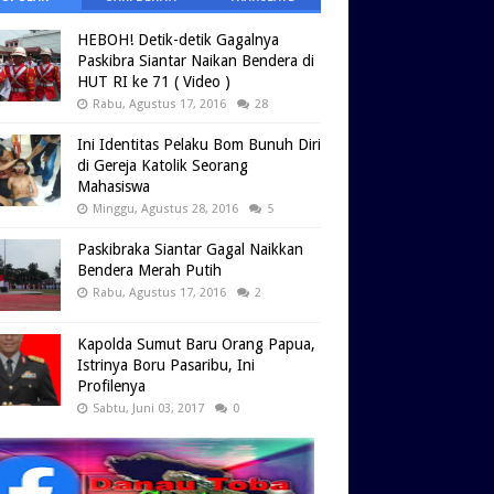
HEBOH! Detik-detik Gagalnya
Paskibra Siantar Naikan Bendera di
HUT RI ke 71 ( Video )
Rabu, Agustus 17, 2016
28
Ini Identitas Pelaku Bom Bunuh Diri
di Gereja Katolik Seorang
Mahasiswa
Minggu, Agustus 28, 2016
5
Paskibraka Siantar Gagal Naikkan
Bendera Merah Putih
Rabu, Agustus 17, 2016
2
Kapolda Sumut Baru Orang Papua,
Istrinya Boru Pasaribu, Ini
Profilenya
Sabtu, Juni 03, 2017
0