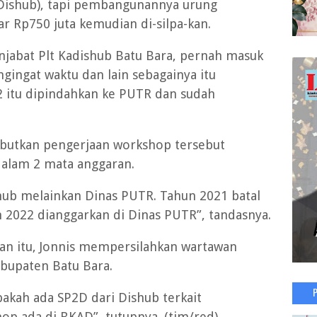
Dishub), tapi pembangunannya urung
r Rp750 juta kemudian di-silpa-kan.
jabat Plt Kadishub Batu Bara, pernah masuk
ingat waktu dan lain sebagainya itu
2 itu dipindahkan ke PUTR dan sudah
butkan pengerjaan workshop tersebut
dalam 2 mata anggaran.
shub melainkan Dinas PUTR. Tahun 2021 batal
 2022 dianggarkan di Dinas PUTR”, tandasnya.
n itu, Jonnis mempersilahkan wartawan
bupaten Batu Bara.
akah ada SP2D dari Dishub terkait
 ada di BKAD”, tutupnya. (tim/red)