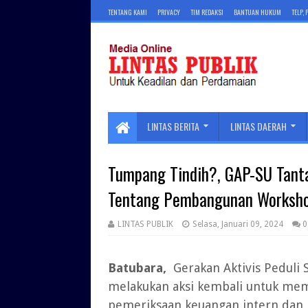
TENTANG KAMI
PRIVACY
TIM REDAKSI
BANTUAN HUKUM
TELP,
LINTAS BERITA
LINTAS DAERAH
Tumpang Tindih?, GAP-SU Tant
Tentang Pembangunan Worksho
LINTAS PUBLIK
Selasa, Januari 09, 2024
0
Batubara,
Gerakan Aktivis Peduli 
melakukan aksi kembali untuk mem
pemeriksaan keuangan intern dan