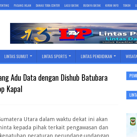
 PENTING
PASANG IKLAN
DANAU TOBA CENTER
LAGU BATAK
BUDAYA BATAK
KIRIM INFO
TOKOH
L
LINTAS SUMUT
LINTAS SPORTS
LINTAS PENDIDIKAN
WISAT
ang Adu Data dengan Dishub Batubara
PEM
p Kapal
LINT
Sumatera Utara dalam waktu dekat ini akan
inta kepada pihak terkait pengawasan dan
 kepatuhan peraturan perundang-undangan