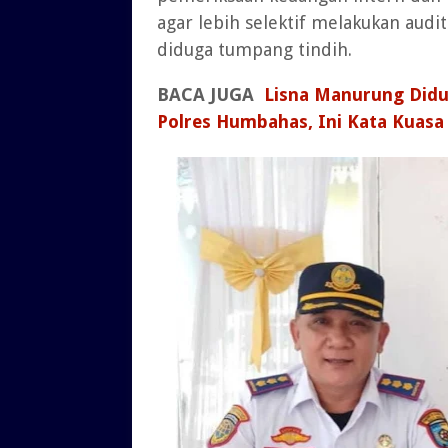
agar lebih selektif melakukan aud
diduga tumpang tindih.
BACA JUGA
Lisna Manurung Didu
Polres Humbahas, Ini Kata Kuas