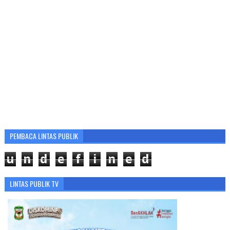
PEMBACA LINTAS PUBLIK
u
n
d
e
f
i
n
e
d
LINTAS PUBLIK TV