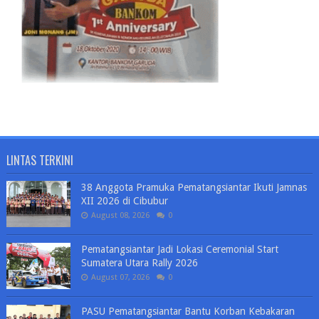
LINTAS TERKINI
38 Anggota Pramuka Pematangsiantar Ikuti Jamnas
XII 2026 di Cibubur
August 08, 2026
0
Pematangsiantar Jadi Lokasi Ceremonial Start
Sumatera Utara Rally 2026
August 07, 2026
0
PASU Pematangsiantar Bantu Korban Kebakaran