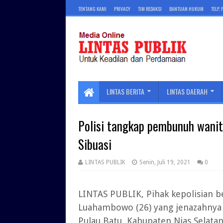
TENTANG KAMI
PRIVACY
TIM REDAKSI
BANTUAN HUKUM
TELP,
LINTAS BERITA
LINTAS DAERAH
Polisi tangkap pembunuh wanit
Sibuasi
LINTAS PUBLIK
Senin, Juli 19, 2021
0
LINTAS PUBLIK, Pihak kepolisian 
Luahambowo (26) yang jenazahnya d
Pulau Batu, Kabupaten Nias Selatan