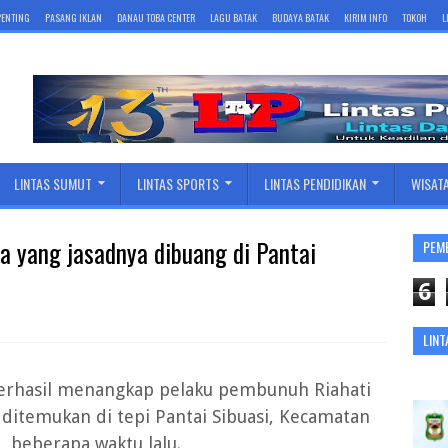
 PENTING
PASANG IKLAN
DANAU TOBA CENTER
LAGU BATAK
BUDAYA BATAK
KIRIM INFO
TOKOH
L
LINTAS SUMUT
LINTAS SPORTS
LINTAS PENDIDIKAN
WISAT
a yang jasadnya dibuang di Pantai
PEM
6
LINT
berhasil menangkap pelaku pembunuh Riahati
itemukan di tepi Pantai Sibuasi, Kecamatan
, beberapa waktu lalu.