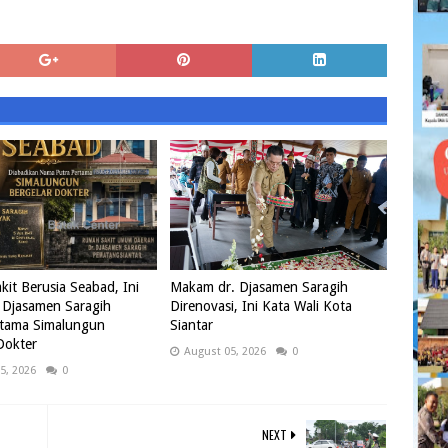
it Berusia Seabad, Ini
Makam dr. Djasamen Saragih
 Djasamen Saragih
Direnovasi, Ini Kata Wali Kota
rtama Simalungun
Siantar
Dokter
August 05, 2026
0
5, 2026
0
NEXT