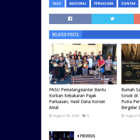
TAGS:
NASIONAL
PENGACARA
SIANTAR
RELATED POSTS
PASU Pematangsiantar Bantu
Rumah Sak
Korban Kebakaran Pajak
Sosok dr.
Parluasan, Hasil Dana Konser
Putra Pe
Amal
Bergelar 
August 06, 2026
0
August 0
PREVIOUS