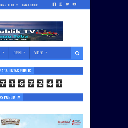
INTAS PUBLIK TV
BATAK CENTER
A
OPINI
VIDEO
BACA LINTAS PUBLIK
7
1
6
7
2
4
1
AS PUBLIK TV