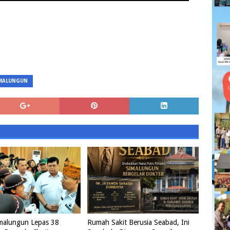
MALUNGUN
imalungun Lepas 38
Rumah Sakit Berusia Seabad, Ini