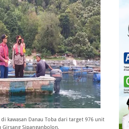
 di kawasan Danau Toba dari target 976 unit
n Girsang Sipanganbolon.