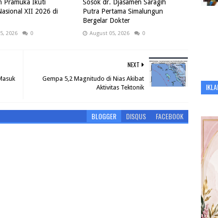
 Pramuka Ikuti
Sosok dr. Djasamen Saragih
asional XII 2026 di
Putra Pertama Simalungun
Bergelar Dokter
5, 2026
0
August 05, 2026
0
NEXT
Masuk
Gempa 5,2 Magnitudo di Nias Akibat
IKLA
Aktivitas Tektonik
BLOGGER
DISQUS
FACEBOOK