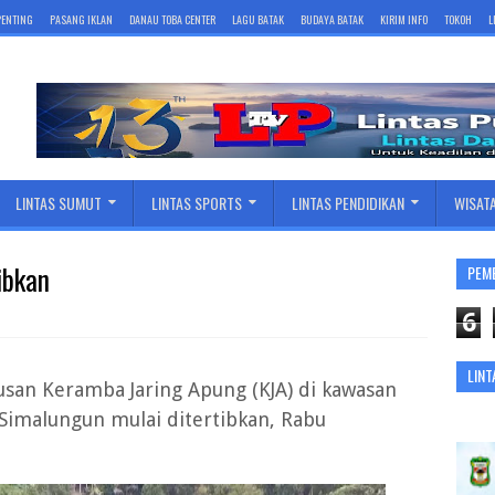
 PENTING
PASANG IKLAN
DANAU TOBA CENTER
LAGU BATAK
BUDAYA BATAK
KIRIM INFO
TOKOH
L
LINTAS SUMUT
LINTAS SPORTS
LINTAS PENDIDIKAN
WISAT
ibkan
PEM
6
LINT
an Keramba Jaring Apung (KJA) di kawasan
Simalungun mulai ditertibkan, Rabu