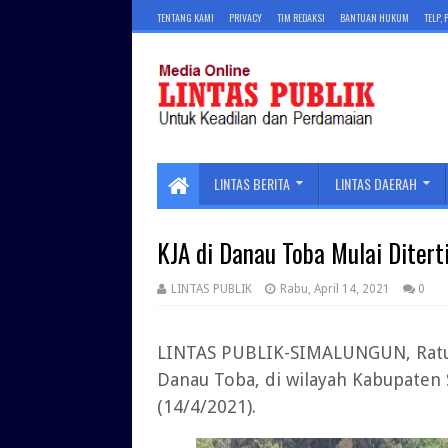
TENTANG KAMI
PRIVACY
TIM REDAKSI
BANTUAN HUKUM
TELP,
LINTAS BERITA
LINTAS DAERAH
KJA di Danau Toba Mulai Ditert
LINTAS PUBLIK
Rabu, April 14, 2021
0
LINTAS PUBLIK-SIMALUNGUN, Ratus
Danau Toba, di wilayah Kabupaten 
(14/4/2021).