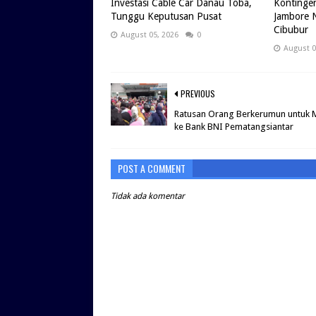
Investasi Cable Car Danau Toba,
Kontingen
Tunggu Keputusan Pusat
Jambore N
Cibubur
August 05, 2026
0
August 0
PREVIOUS
Ratusan Orang Berkerumun untuk 
ke Bank BNI Pematangsiantar
POST A COMMENT
Tidak ada komentar