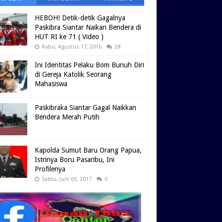
HEBOH! Detik-detik Gagalnya
Paskibra Siantar Naikan Bendera di
HUT RI ke 71 ( Video )
Rabu, Agustus 17, 2016
28
Ini Identitas Pelaku Bom Bunuh Diri
di Gereja Katolik Seorang
Mahasiswa
Paskibraka Siantar Gagal Naikkan
Bendera Merah Putih
Kapolda Sumut Baru Orang Papua,
Istrinya Boru Pasaribu, Ini
Profilenya
Sabtu, Juni 03, 2017
0