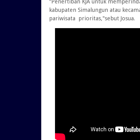
"Penertiban KJA untuk memperinda
kabupaten Simalungun atau kecama
pariwisata prioritas,"sebut Josua.