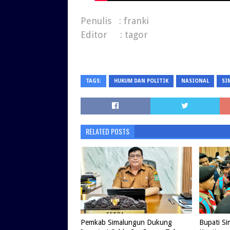
Penulis : franki
Editor : tagor
TAGS:
HUKUM DAN POLITIK
NASIONAL
SI
RELATED POSTS
Pemkab Simalungun Dukung
Bupati S