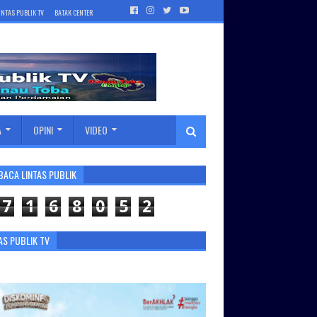
INTAS PUBLIK TV
BATAK CENTER
A
OPINI
VIDEO
BACA LINTAS PUBLIK
7
1
6
8
0
5
2
AS PUBLIK TV