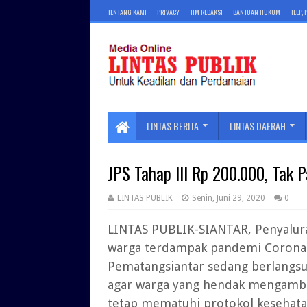
TENTANG KAMI
PRIVACY
TIM REDAKSI
BANTUAN HUKUM
TELP,
LINTAS BERITA
LINTAS DAERAH
JPS Tahap III Rp 200.000, Tak 
LINTAS PUBLIK
Senin, Juni 29, 2020
0
LINTAS PUBLIK-SIANTAR, Penyaluran
warga terdampak pandemi Corona V
Pematangsiantar sedang berlangsun
agar warga yang hendak mengambil
tetap mematuhi protokol kesehata