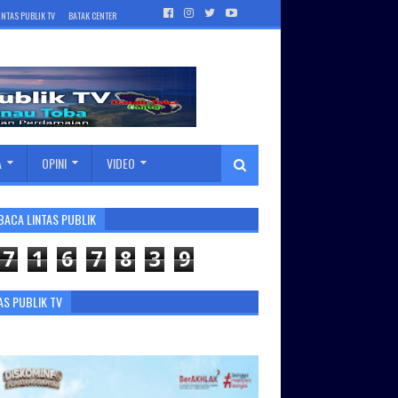
INTAS PUBLIK TV
BATAK CENTER
A
OPINI
VIDEO
BACA LINTAS PUBLIK
7
1
6
7
8
3
9
AS PUBLIK TV