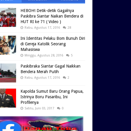
HEBOH! Detik-detik Gagalnya
Paskibra Siantar Naikan Bendera di
HUT RI ke 71 ( Video )
Rabu, Agustus 17, 2016
28
Ini Identitas Pelaku Bom Bunuh Diri
di Gereja Katolik Seorang
Mahasiswa
Minggu, Agustus 28, 2016
5
Paskibraka Siantar Gagal Naikkan
Bendera Merah Putih
Rabu, Agustus 17, 2016
2
Kapolda Sumut Baru Orang Papua,
Istrinya Boru Pasaribu, Ini
Profilenya
Sabtu, Juni 03, 2017
0