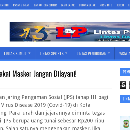
 PENTING
PASANG IKLAN
DANAU TOBA CENTER
LAGU BATAK
BUDAYA BATAK
KIRIM INFO
TOKOH
L
LINTAS SUMUT
LINTAS SPORTS
LINTAS PENDIDIKAN
WISAT
Pakai Masker Jangan Dilayani!
PEM
6
 Jaring Pengaman Sosial (JPS) tahap III bagi
LINT
irus Disease 2019 (Covid-19) di Kota
g. Para lurah dan jajarannya diminta tegas
 JPS berupa uang tunai sebesar Rp200 ribu
n. Salah satunya mengenakan masker. Jika