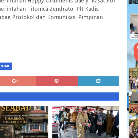
merintahan Heppy Oikumenis Daely, Kasat Pol
rintahan Titonica Zendrato, Plt Kadis
Kabag Protokol dan Komunikasi Pimpinan
ANTAR