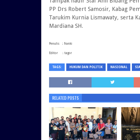
Tampak hadir Staf Ahli Bidang Pe
PP Drs Robert Samosir, Kabag Peme
Tarukim Kurnia Lismawaty, serta 
Mardiana SH.
Penulis : franki
Editor : tagor
TAGS:
HUKUM DAN POLITIK
NASIONAL
SI
RELATED POSTS