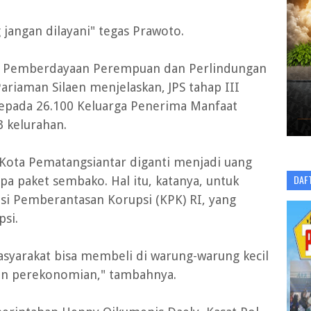
 jangan dilayani" tegas Prawoto.
al, Pemberdayaan Perempuan dan Perlindungan
ariaman Silaen menjelaskan, JPS tahap III
kepada 26.100 Keluarga Penerima Manfaat
 kelurahan.
I Kota Pematangsiantar diganti menjadi uang
DAF
upa paket sembako. Hal itu, katanya, untuk
i Pemberantasan Korupsi (KPK) RI, yang
si.
asyarakat bisa membeli di warung-warung kecil
kan perekonomian," tambahnya.