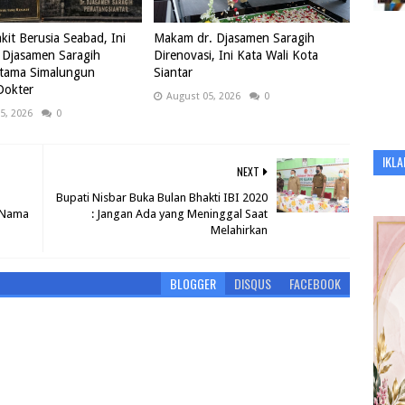
it Berusia Seabad, Ini
Makam dr. Djasamen Saragih
 Djasamen Saragih
Direnovasi, Ini Kata Wali Kota
rtama Simalungun
Siantar
Dokter
August 05, 2026
0
5, 2026
0
IKLA
NEXT
Bupati Nisbar Buka Bulan Bhakti IBI 2020
i Nama
: Jangan Ada yang Meninggal Saat
Melahirkan
BLOGGER
DISQUS
FACEBOOK