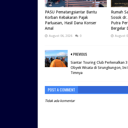
PASU Pematangsiantar Bantu
Rumah Sak
Korban Kebakaran Pajak
Sosok dr.
Parluasan, Hasil Dana Konser
Putra Pe
Amal
Bergelar 
August 06, 2026
0
August 0
PREVIOUS
Siantar Touring Club Perkenalkan 3
Obyek Wisata di Sirungkungon, In
Timnya
POST A COMMENT
Tidak ada komentar