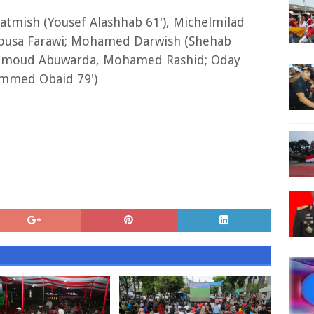
mish (Yousef Alashhab 61'), Michelmilad
 Mousa Farawi; Mohamed Darwish (Shehab
hmoud Abuwarda, Mohamed Rashid; Oday
mmed Obaid 79')