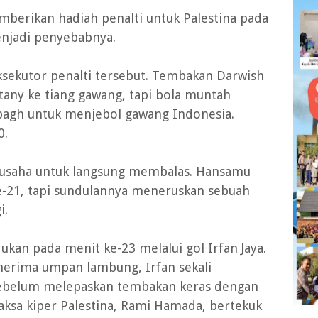
mberikan hadiah penalti untuk Palestina pada
enjadi penyebabnya.
ekutor penalti tersebut. Tembakan Darwish
tany ke tiang gawang, tapi bola muntah
bagh untuk menjebol gawang Indonesia.
0.
erusaha untuk langsung membalas. Hansamu
-21, tapi sundulannya meneruskan sebuah
i.
an pada menit ke-23 melalui gol Irfan Jaya.
enerima umpan lambung, Irfan sekali
 sebelum melepaskan tembakan keras dengan
sa kiper Palestina, Rami Hamada, bertekuk