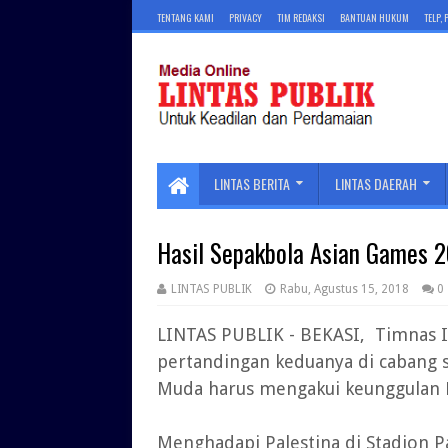
TENTANG KAMI
PRIVACY
TIM REDAKSI
BANTUAN HUKUM
TELP,
LINTAS BERITA
LINTAS DAERAH
Hasil Sepakbola Asian Games 20
LINTAS PUBLIK
Rabu, Agustus 15, 2018
0
LINTAS PUBLIK - BEKASI, Timnas 
pertandingan keduanya di cabang 
Muda harus mengakui keunggulan P
Menghadapi Palestina di Stadion P