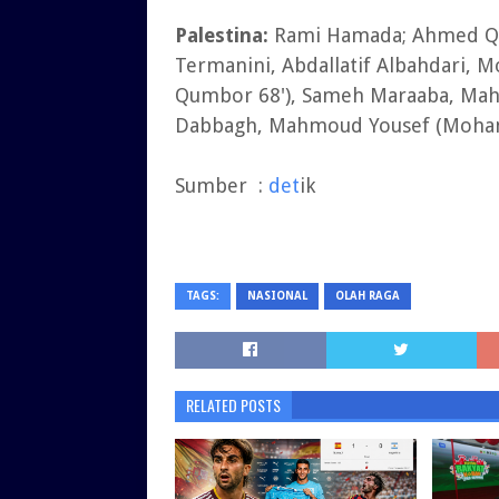
Palestina:
Rami Hamada; Ahmed Qat
Termanini, Abdallatif Albahdari,
Qumbor 68'), Sameh Maraaba, Ma
Dabbagh, Mahmoud Yousef (Moha
Sumber :
det
ik
TAGS:
NASIONAL
OLAH RAGA
RELATED POSTS