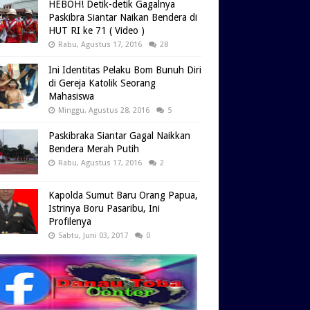
HEBOH! Detik-detik Gagalnya
Paskibra Siantar Naikan Bendera di
HUT RI ke 71 ( Video )
Rabu, Agustus 17, 2016
28
Ini Identitas Pelaku Bom Bunuh Diri
di Gereja Katolik Seorang
Mahasiswa
Minggu, Agustus 28, 2016
5
Paskibraka Siantar Gagal Naikkan
Bendera Merah Putih
Rabu, Agustus 17, 2016
2
Kapolda Sumut Baru Orang Papua,
Istrinya Boru Pasaribu, Ini
Profilenya
Sabtu, Juni 03, 2017
0