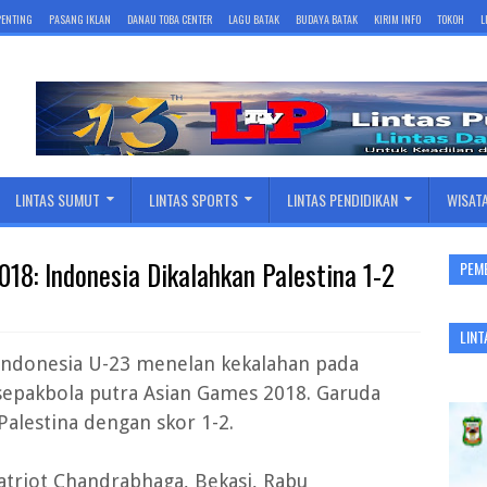
 PENTING
PASANG IKLAN
DANAU TOBA CENTER
LAGU BATAK
BUDAYA BATAK
KIRIM INFO
TOKOH
L
LINTAS SUMUT
LINTAS SPORTS
LINTAS PENDIDIKAN
WISAT
18: Indonesia Dikalahkan Palestina 1-2
PEM
LINT
Indonesia U-23 menelan kekalahan pada
sepakbola putra Asian Games 2018. Garuda
alestina dengan skor 1-2.
atriot Chandrabhaga, Bekasi, Rabu