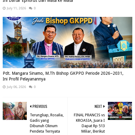
Ini Daftar Ephorus Dari Masa ke Masa
July 11, 2026
0
Pdt. Mangara Sinamo, M.Th Bishop GKPPD Periode 2026–2031,
Ini Profil Pelayanannya
July 06, 2026
0
PREVIOUS
NEXT
Terungkap, Rosalia,
FINAL PRANCIS vs
Gadis yang
KROASIA, Juara I
Dibunuh Oknum
Dapat Rp 513
Pendeta Ternyata
Miliar, Berikut