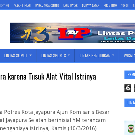
 PENTING
PASANG IKLAN
DANAU TOBA CENTER
LAGU BATAK
BUDAYA BATAK
KIRIM INFO
TOKOH
L
LINTAS SUMUT
LINTAS SPORTS
LINTAS PENDIDIKAN
WISAT
 karena Tusuk Alat Vital Istrinya
PEM
6
LINT
a Polres Kota Jayapura Ajun Komisaris Besar
t Jayapura Selatan berinisial YM terancam
menganiaya istrinya, Kamis (10/3/2016)