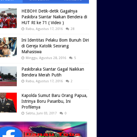
HEBOH! Detik-detik Gagalnya
Paskibra Siantar Naikan Bendera di
HUT RI ke 71 ( Video )
Rabu, Agustus 17, 2016
28
Ini Identitas Pelaku Bom Bunuh Diri
di Gereja Katolik Seorang
Mahasiswa
Minggu, Agustus 28, 2016
5
Paskibraka Siantar Gagal Naikkan
Bendera Merah Putih
Rabu, Agustus 17, 2016
2
Kapolda Sumut Baru Orang Papua,
Istrinya Boru Pasaribu, Ini
Profilenya
Sabtu, Juni 03, 2017
0