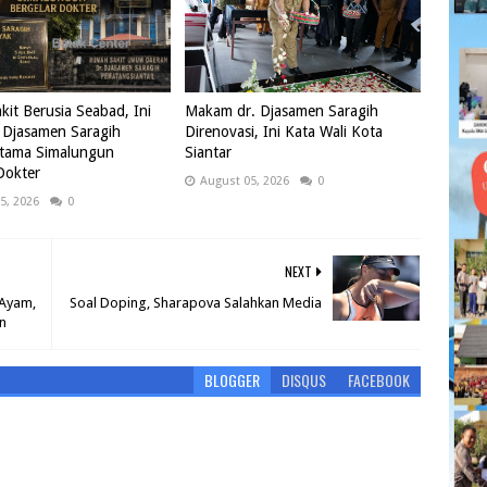
it Berusia Seabad, Ini
Makam dr. Djasamen Saragih
 Djasamen Saragih
Direnovasi, Ini Kata Wali Kota
rtama Simalungun
Siantar
Dokter
August 05, 2026
0
5, 2026
0
NEXT
 Ayam,
Soal Doping, Sharapova Salahkan Media
n
BLOGGER
DISQUS
FACEBOOK