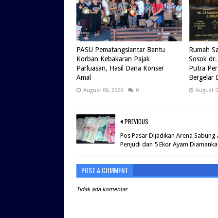
PASU Pematangsiantar Bantu
Rumah Sak
Korban Kebakaran Pajak
Sosok dr.
Parluasan, Hasil Dana Konser
Putra Pe
Amal
Bergelar 
August 06, 2026
0
August 0
PREVIOUS
Pos Pasar Dijadikan Arena Sabung
Penjudi dan 5 Ekor Ayam Diamanka
POST A COMMENT
Tidak ada komentar