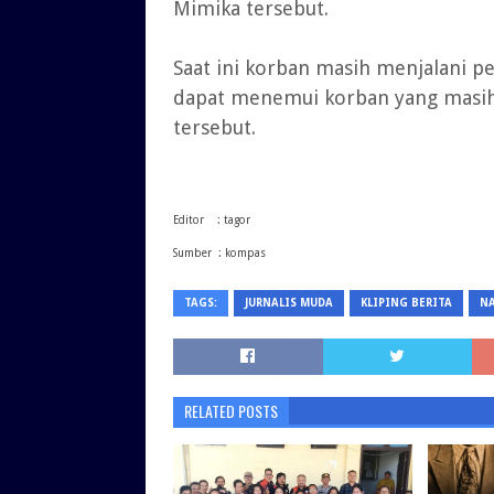
Mimika tersebut.
Saat ini korban masih menjalani pe
dapat menemui korban yang masih 
tersebut.
Editor : tagor
Sumber : kompas
TAGS:
JURNALIS MUDA
KLIPING BERITA
N
RELATED POSTS