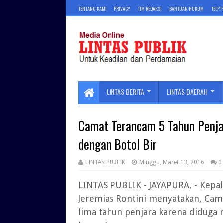
TENTANG KAMI
PRIVACY
TIM REDAKSI
BANTUAN HUKUM
TELP,
LINTAS BERITA
LINTAS DAERAH
Camat Terancam 5 Tahun Penjara
dengan Botol Bir
LINTAS PUBLIK
Minggu, Maret 13, 2016
0
LINTAS PUBLIK - JAYAPURA, - Kepal
Jeremias Rontini menyatakan, Cama
lima tahun penjara karena diduga 