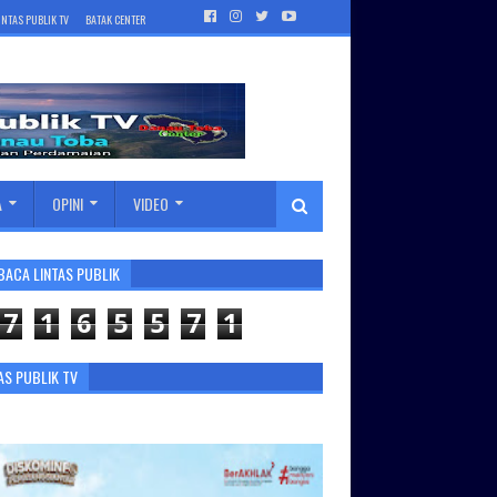
INTAS PUBLIK TV
BATAK CENTER
A
OPINI
VIDEO
BACA LINTAS PUBLIK
7
1
6
5
5
7
1
AS PUBLIK TV