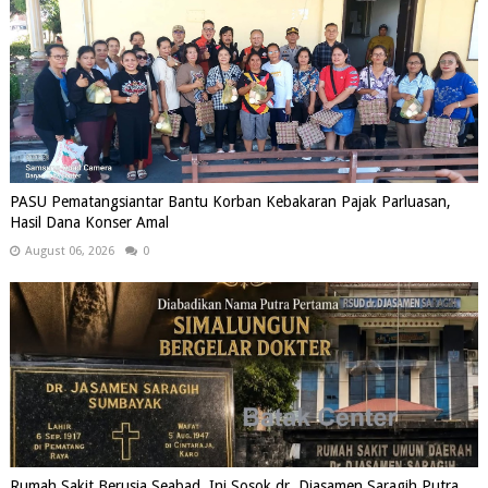
PASU Pematangsiantar Bantu Korban Kebakaran Pajak Parluasan,
Hasil Dana Konser Amal
August 06, 2026
0
Rumah Sakit Berusia Seabad, Ini Sosok dr. Djasamen Saragih Putra