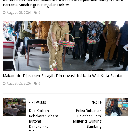
Pertama Simalungun Bergelar Dokter
August 05, 2026
0
Makam dr. Djasamen Saragih Direnovasi, Ini Kata Wali Kota Siantar
August 05, 2026
0
PREVIOUS
NEXT
Dua Korban
Polisi Bubarkan
Kebakaran Vihara
Pelatihan Semi
Butong
Militer di Gunung
Dimakamkan
Sumbing