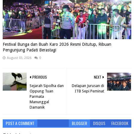
Festival Bunga dan Buah Karo 2026 Resmi Ditutup, Ribuan
Pengunjung Padati Berastagi
August 03, 2026
0
PREVIOUS
NEXT
Sejarah Sipolha dan
Delapan Jurusan di
Oppung Tuan
ITB Sepi Peminat
Parmata
Manunggal
Damanik
POST A COMMENT
BLOGGER
DISQUS
FACEBOOK