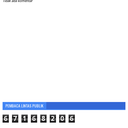
Tidak ada komentar
PEMBACA LINTAS PUBLIK
6
7
1
6
8
2
0
6