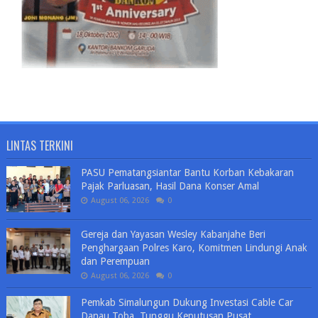
LINTAS TERKINI
PASU Pematangsiantar Bantu Korban Kebakaran
Pajak Parluasan, Hasil Dana Konser Amal
August 06, 2026
0
Gereja dan Yayasan Wesley Kabanjahe Beri
Penghargaan Polres Karo, Komitmen Lindungi Anak
dan Perempuan
August 06, 2026
0
Pemkab Simalungun Dukung Investasi Cable Car
Danau Toba, Tunggu Keputusan Pusat