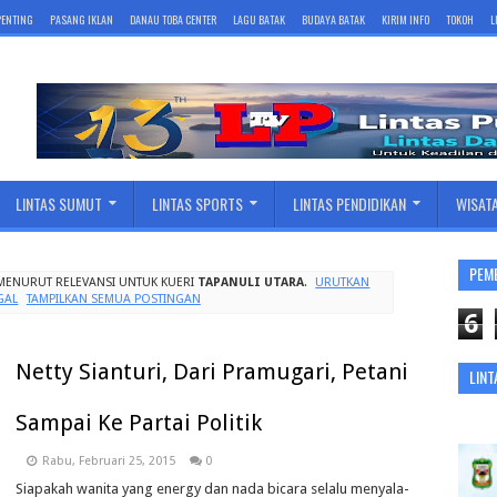
 PENTING
PASANG IKLAN
DANAU TOBA CENTER
LAGU BATAK
BUDAYA BATAK
KIRIM INFO
TOKOH
L
LINTAS SUMUT
LINTAS SPORTS
LINTAS PENDIDIKAN
WISAT
PEM
MENURUT RELEVANSI UNTUK KUERI
TAPANULI UTARA
.
URUTKAN
GAL
TAMPILKAN SEMUA POSTINGAN
6
Netty Sianturi, Dari Pramugari, Petani
LINT
Sampai Ke Partai Politik
Rabu, Februari 25, 2015
0
Siapakah wanita yang energy dan nada bicara selalu menyala-