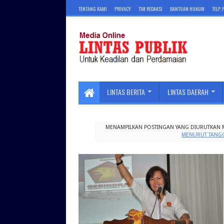
TENTANG KAMI
PRIVACY
TIM REDAKSI
BANTUAN HUKUM
TELP,
LINTAS BERITA
LINTAS DAERAH
MENAMPILKAN POSTINGAN YANG DIURUTKAN 
MENURUT TANG