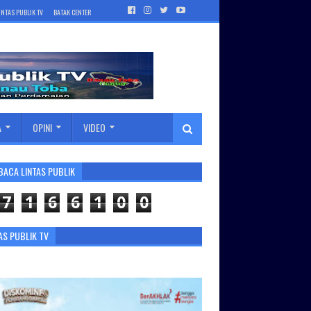
INTAS PUBLIK TV
BATAK CENTER
A
OPINI
VIDEO
BACA LINTAS PUBLIK
7
1
6
6
1
0
0
AS PUBLIK TV