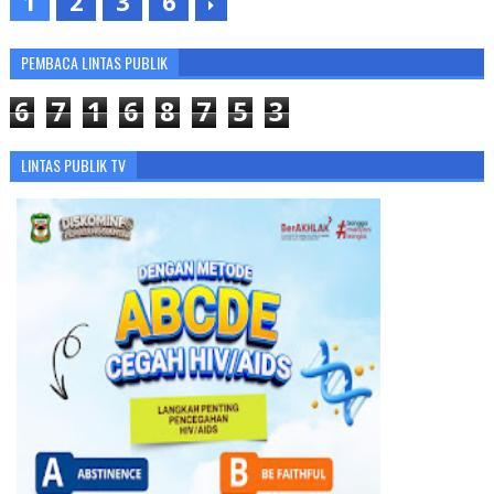
1
2
3
6
PEMBACA LINTAS PUBLIK
6
7
1
6
8
7
5
3
LINTAS PUBLIK TV